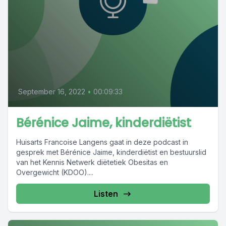
September 16, 2022
•
00:09:33
Bérénice Jaime, kinderdiëtist
Huisarts Francoise Langens gaat in deze podcast in
gesprek met Bérénice Jaime, kinderdiëtist en bestuurslid
van het Kennis Netwerk diëtetiek Obesitas en
Overgewicht (KDOO)....
Listen