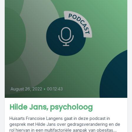
August 26, 2022
•
00:12:43
Hilde Jans, psycholoog
Huisarts Francoise Langens gaat in deze podcast in
gesprek met Hilde Jans over gedragsverandering en de
rol hiervan in een multifactoriële aanpak van obesitas....